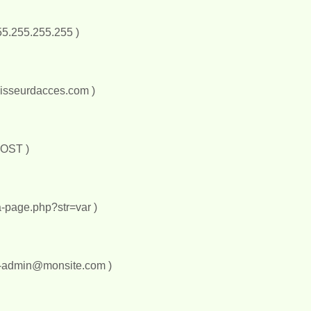
255.255.255.255 )
rnisseurdacces.com )
POST )
a-page.php?str=var )
-admin@monsite.com
)