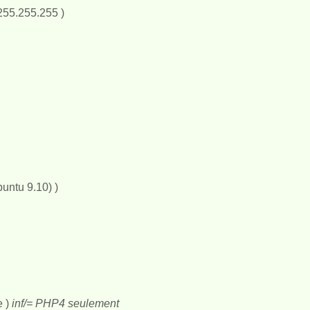
.255.255.255 )
untu 9.10) )
e )
inf/= PHP4 seulement