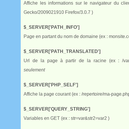
Affiche les informations sur le navigateur du cli
Gecko/2009021910 Firefox/3.0.7 )
$_SERVER['PATH_INFO']
Page en partant du nom de domaine (ex : monsite.
$_SERVER['PATH_TRANSLATED']
Url de la page à partir de la racine (ex : /var/
seulement
$_SERVER['PHP_SELF']
Affiche la page courant (ex : /repertoire/ma-page.ph
$_SERVER['QUERY_STRING']
Variables en GET (ex : str=var&str2=var2 )