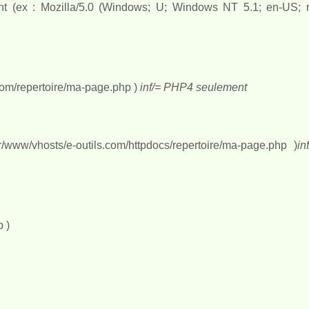
ent (ex : Mozilla/5.0 (Windows; U; Windows NT 5.1; en-US; rv
com/repertoire/ma-page.php )
inf/= PHP4 seulement
www/vhosts/e-outils.com/httpdocs/repertoire/ma-page.php )
in
p )