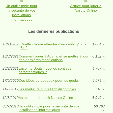
Un outil simple pour
Astuce pour jouer à
la sécurité de vos
Naruto Online
installations
informatiques
Les dernières publications
10/11/2025
Quelle vitesse attendre d’un câble rj45 cat
1 864 v.
6a ?
10/8/2021
Comment jouer à Agar.io et se mettre à jour
6 152 v.
des dernières modifications
23/2/2021
Enceinte Beats : quelles sont ses
4 787 v.
caractéristiques ?
17/9/2020
Des idées de cadeaux pour les geeks
4 976 v.
11/8/2019
Les meilleurs outils ERP disponibles
5 718 v.
12/3/2019
Astuce pour jouer à Naruto Online
6 940 v.
06/7/2018
Un outil simple pour la sécurité de vos
60 787
installations informatiques
v.