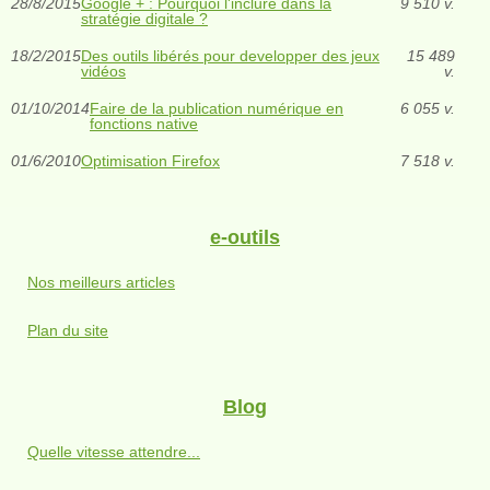
28/8/2015
Google + : Pourquoi l'inclure dans la
9 510 v.
stratégie digitale ?
18/2/2015
Des outils libérés pour developper des jeux
15 489
vidéos
v.
01/10/2014
Faire de la publication numérique en
6 055 v.
fonctions native
01/6/2010
Optimisation Firefox
7 518 v.
e-outils
Nos meilleurs articles
Plan du site
Blog
Quelle vitesse attendre...