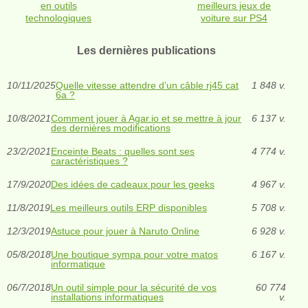
en outils
meilleurs jeux de
technologiques
voiture sur PS4
Les dernières publications
10/11/2025
Quelle vitesse attendre d’un câble rj45 cat
1 848 v.
6a ?
10/8/2021
Comment jouer à Agar.io et se mettre à jour
6 137 v.
des dernières modifications
23/2/2021
Enceinte Beats : quelles sont ses
4 774 v.
caractéristiques ?
17/9/2020
Des idées de cadeaux pour les geeks
4 967 v.
11/8/2019
Les meilleurs outils ERP disponibles
5 708 v.
12/3/2019
Astuce pour jouer à Naruto Online
6 928 v.
05/8/2018
Une boutique sympa pour votre matos
6 167 v.
informatique
06/7/2018
Un outil simple pour la sécurité de vos
60 774
installations informatiques
v.