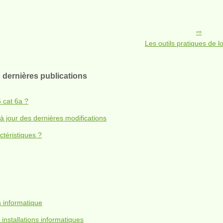
Les outils pratiques de lo
 dernières publications
5 cat 6a ?
à jour des dernières modifications
ctéristiques ?
 informatique
 installations informatiques