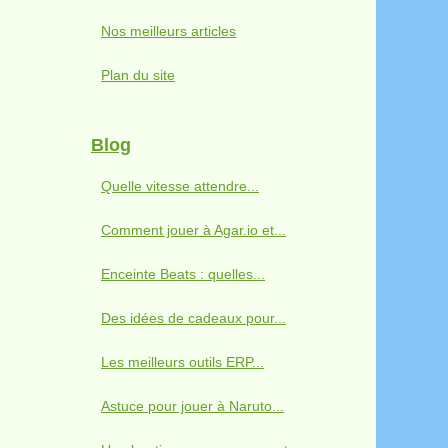
!
Nos meilleurs articles
Plan du site
Blog
Quelle vitesse attendre...
Comment jouer à Agar.io et...
Enceinte Beats : quelles...
Des idées de cadeaux pour...
Les meilleurs outils ERP...
Astuce pour jouer à Naruto...