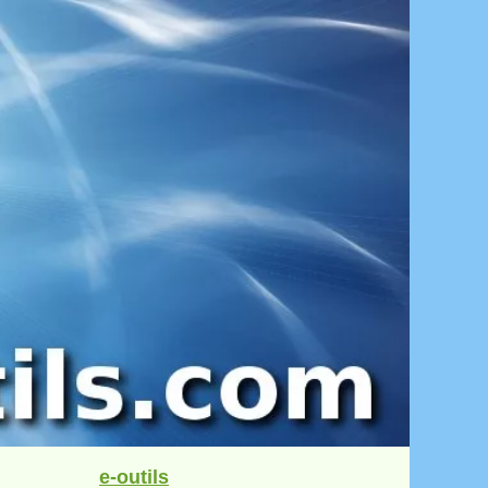
e-outils