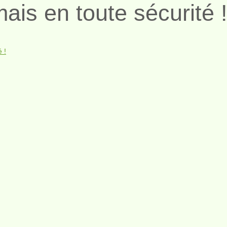
ais en toute sécurité 
 !