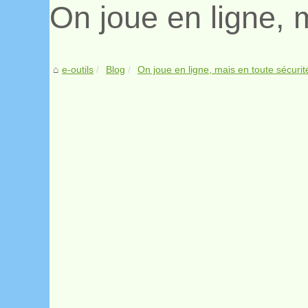
On joue en ligne, m
e-outils
Blog
On joue en ligne, mais en toute sécurité