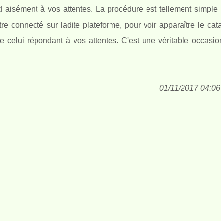
d aisément à vos attentes. La procédure est tellement simple
'être connecté sur ladite plateforme, pour voir apparaître le ca
e celui répondant à vos attentes. C'est une véritable occasio
01/11/2017 04:06 