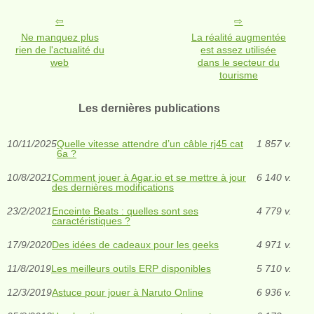
Ne manquez plus
La réalité augmentée
rien de l'actualité du
est assez utilisée
web
dans le secteur du
tourisme
Les dernières publications
10/11/2025
Quelle vitesse attendre d’un câble rj45 cat
1 857 v.
6a ?
10/8/2021
Comment jouer à Agar.io et se mettre à jour
6 140 v.
des dernières modifications
23/2/2021
Enceinte Beats : quelles sont ses
4 779 v.
caractéristiques ?
17/9/2020
Des idées de cadeaux pour les geeks
4 971 v.
11/8/2019
Les meilleurs outils ERP disponibles
5 710 v.
12/3/2019
Astuce pour jouer à Naruto Online
6 936 v.