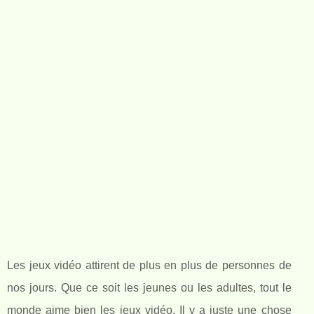
Les jeux vidéo attirent de plus en plus de personnes de
nos jours. Que ce soit les jeunes ou les adultes, tout le
monde aime bien les jeux vidéo. Il y a juste une chose