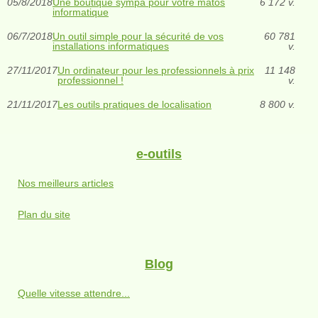
05/8/2018
Une boutique sympa pour votre matos
6 172 v.
informatique
06/7/2018
Un outil simple pour la sécurité de vos
60 781
installations informatiques
v.
27/11/2017
Un ordinateur pour les professionnels à prix
11 148
professionnel !
v.
21/11/2017
Les outils pratiques de localisation
8 800 v.
e-outils
Nos meilleurs articles
Plan du site
Blog
Quelle vitesse attendre...