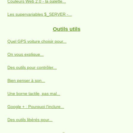
Couleurs Web 2.0 - la palette...
Les supervariables $_SERVER -...
Outils utils
Quel GPS voiture choisir pour...
On vous explique...
Des outils pour contrôler...
Bien penser à son...
Une borne tactile, pas mal...
Google + : Pourquoi l'inclure...
Des outils libérés pour...