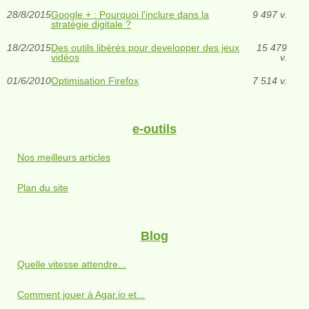
28/8/2015
Google + : Pourquoi l'inclure dans la
9 497 v.
stratégie digitale ?
18/2/2015
Des outils libérés pour developper des jeux
15 479
vidéos
v.
01/6/2010
Optimisation Firefox
7 514 v.
e-outils
Nos meilleurs articles
Plan du site
Blog
Quelle vitesse attendre...
Comment jouer à Agar.io et...