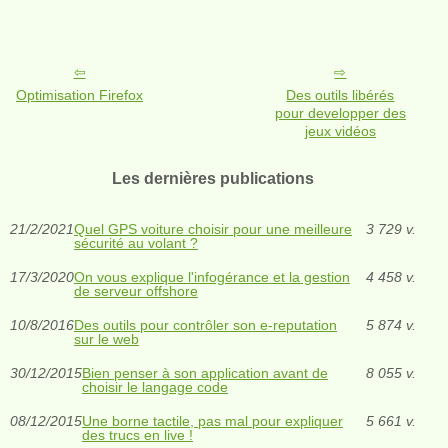
Optimisation Firefox
Des outils libérés
pour developper des
jeux vidéos
Les dernières publications
21/2/2021
Quel GPS voiture choisir pour une meilleure
3 729 v.
sécurité au volant ?
17/3/2020
On vous explique l'infogérance et la gestion
4 458 v.
de serveur offshore
10/8/2016
Des outils pour contrôler son e-reputation
5 874 v.
sur le web
30/12/2015
Bien penser à son application avant de
8 055 v.
choisir le langage code
08/12/2015
Une borne tactile, pas mal pour expliquer
5 661 v.
des trucs en live !