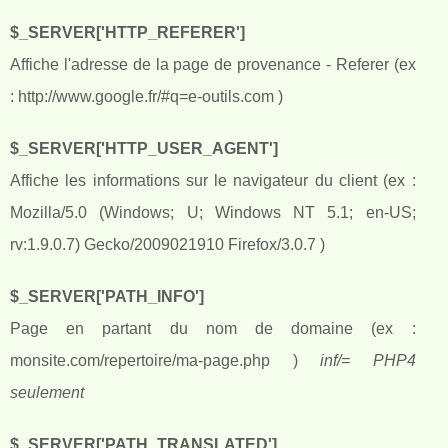
$_SERVER['HTTP_REFERER']
Affiche l'adresse de la page de provenance - Referer (ex
: http://www.google.fr/#q=e-outils.com )
$_SERVER['HTTP_USER_AGENT']
Affiche les informations sur le navigateur du client (ex :
Mozilla/5.0 (Windows; U; Windows NT 5.1; en-US;
rv:1.9.0.7) Gecko/2009021910 Firefox/3.0.7 )
$_SERVER['PATH_INFO']
Page en partant du nom de domaine (ex :
monsite.com/repertoire/ma-page.php )
inf/= PHP4
seulement
$_SERVER['PATH_TRANSLATED']