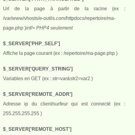
Url de la page à partir de la racine (ex :
/var/www/vhosts/e-outils.com/httpdocs/repertoire/ma-
page.php )
inf/= PHP4 seulement
$_SERVER['PHP_SELF']
Affiche la page courant (ex : /repertoire/ma-page.php )
$_SERVER['QUERY_STRING']
Variables en GET (ex : str=var&str2=var2 )
$_SERVER['REMOTE_ADDR']
Adresse ip du client/surfeur qui est connecté (ex :
255.255.255.255 )
$_SERVER['REMOTE_HOST']