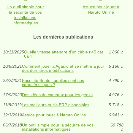
Un outil simple pour
Astuce pour jouer à
la sécurité de vos
Naruto Online
installations
informatiques
Les dernières publications
10/11/2025
Quelle vitesse attendre d’un câble rj45 cat
1 866 v.
6a ?
10/8/2021
Comment jouer à Agar.io et se mettre à jour
6 156 v.
des dernières modifications
23/2/2021
Enceinte Beats : quelles sont ses
4 790 v.
caractéristiques ?
17/9/2020
Des idées de cadeaux pour les geeks
4 976 v.
11/8/2019
Les meilleurs outils ERP disponibles
5 718 v.
12/3/2019
Astuce pour jouer à Naruto Online
6 941 v.
06/7/2018
Un outil simple pour la sécurité de vos
60 788
installations informatiques
v.