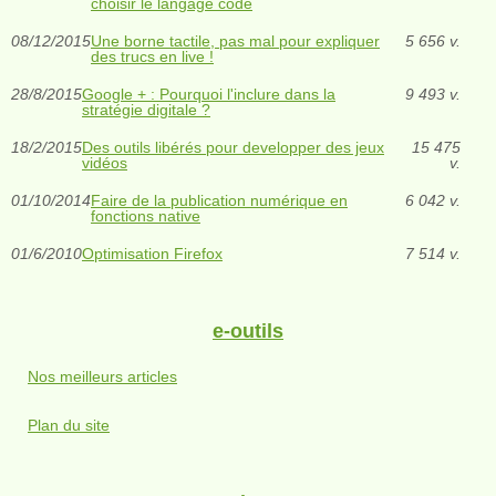
choisir le langage code
08/12/2015
Une borne tactile, pas mal pour expliquer
5 656 v.
des trucs en live !
28/8/2015
Google + : Pourquoi l'inclure dans la
9 493 v.
stratégie digitale ?
18/2/2015
Des outils libérés pour developper des jeux
15 475
vidéos
v.
01/10/2014
Faire de la publication numérique en
6 042 v.
fonctions native
01/6/2010
Optimisation Firefox
7 514 v.
e-outils
Nos meilleurs articles
Plan du site