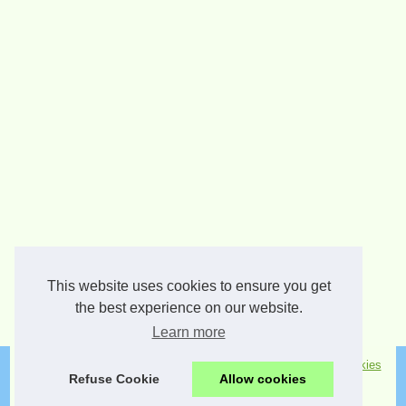
This website uses cookies to ensure you get
the best experience on our website.
Learn more
© 2026
E-outils.com
|
Nos meilleurs articles
|
Plan du site
|
Cookies
Refuse Cookie
Allow cookies
Policy
|
RSS
Mentions légales
|
Creation de site
CladX