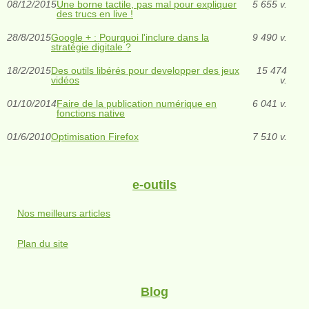
08/12/2015
Une borne tactile, pas mal pour expliquer
5 655 v.
des trucs en live !
28/8/2015
Google + : Pourquoi l'inclure dans la
9 490 v.
stratégie digitale ?
18/2/2015
Des outils libérés pour developper des jeux
15 474
vidéos
v.
01/10/2014
Faire de la publication numérique en
6 041 v.
fonctions native
01/6/2010
Optimisation Firefox
7 510 v.
e-outils
Nos meilleurs articles
Plan du site
Blog