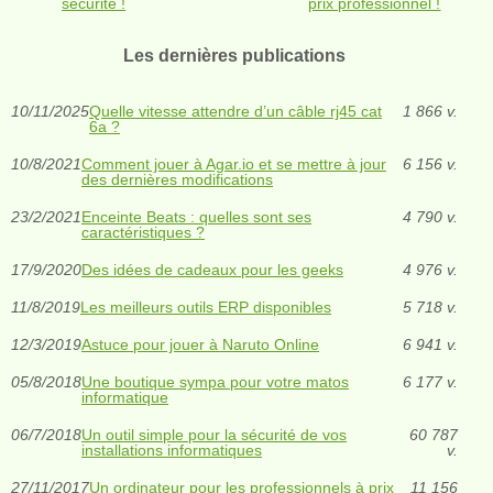
sécurité !
prix professionnel !
Les dernières publications
10/11/2025
Quelle vitesse attendre d’un câble rj45 cat
1 866 v.
6a ?
10/8/2021
Comment jouer à Agar.io et se mettre à jour
6 156 v.
des dernières modifications
23/2/2021
Enceinte Beats : quelles sont ses
4 790 v.
caractéristiques ?
17/9/2020
Des idées de cadeaux pour les geeks
4 976 v.
11/8/2019
Les meilleurs outils ERP disponibles
5 718 v.
12/3/2019
Astuce pour jouer à Naruto Online
6 941 v.
05/8/2018
Une boutique sympa pour votre matos
6 177 v.
informatique
06/7/2018
Un outil simple pour la sécurité de vos
60 787
installations informatiques
v.
27/11/2017
Un ordinateur pour les professionnels à prix
11 156