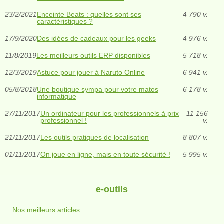
23/2/2021
Enceinte Beats : quelles sont ses
4 790 v.
caractéristiques ?
17/9/2020
Des idées de cadeaux pour les geeks
4 976 v.
11/8/2019
Les meilleurs outils ERP disponibles
5 718 v.
12/3/2019
Astuce pour jouer à Naruto Online
6 941 v.
05/8/2018
Une boutique sympa pour votre matos
6 178 v.
informatique
27/11/2017
Un ordinateur pour les professionnels à prix
11 156
professionnel !
v.
21/11/2017
Les outils pratiques de localisation
8 807 v.
01/11/2017
On joue en ligne, mais en toute sécurité !
5 995 v.
e-outils
Nos meilleurs articles