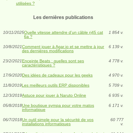
utilisées ?
Les dernières publications
10/11/2025
Quelle vitesse attendre d’un câble rj45 cat
1 854 v.
6a ?
10/8/2021
Comment jouer à Agar.io et se mettre à jour
6 139 v.
des dernières modifications
23/2/2021
Enceinte Beats : quelles sont ses
4 778 v.
caractéristiques ?
17/9/2020
Des idées de cadeaux pour les geeks
4 970 v.
11/8/2019
Les meilleurs outils ERP disponibles
5 709 v.
12/3/2019
Astuce pour jouer à Naruto Online
6 935 v.
05/8/2018
Une boutique sympa pour votre matos
6 171 v.
informatique
06/7/2018
Un outil simple pour la sécurité de vos
60 777
installations informatiques
v.