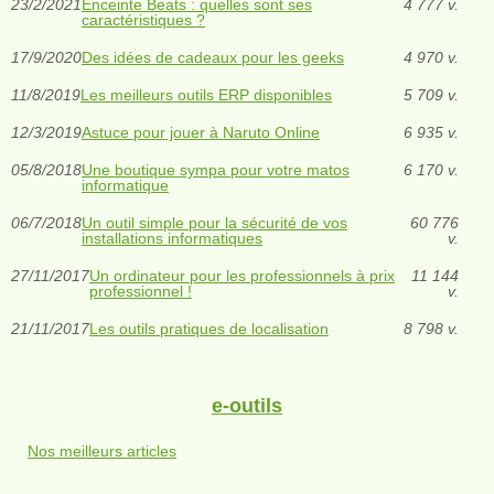
23/2/2021
Enceinte Beats : quelles sont ses
4 777 v.
caractéristiques ?
17/9/2020
Des idées de cadeaux pour les geeks
4 970 v.
11/8/2019
Les meilleurs outils ERP disponibles
5 709 v.
12/3/2019
Astuce pour jouer à Naruto Online
6 935 v.
05/8/2018
Une boutique sympa pour votre matos
6 170 v.
informatique
06/7/2018
Un outil simple pour la sécurité de vos
60 776
installations informatiques
v.
27/11/2017
Un ordinateur pour les professionnels à prix
11 144
professionnel !
v.
21/11/2017
Les outils pratiques de localisation
8 798 v.
e-outils
Nos meilleurs articles