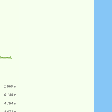
ilement,
1 860 v.
6 148 v.
4 784 v.
4 973 v.