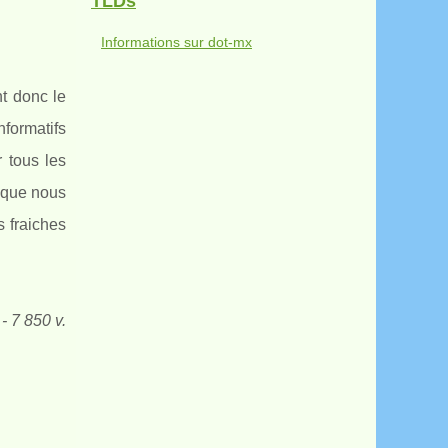
TLDs
Informations sur dot-mx
nt donc le
nformatifs
 tous les
s que nous
s fraiches
- 7 850 v.